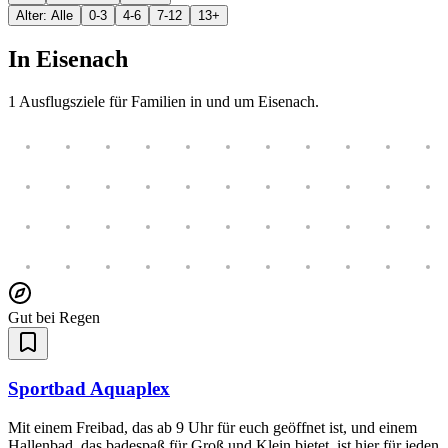
Alter: Alle
0-3
4-6
7-12
13+
In
Eisenach
1
Ausflugsziele für Familien in und um
Eisenach
.
Gut bei Regen
Sportbad Aquaplex
Mit einem Freibad, das ab 9 Uhr für euch geöffnet ist, und einem
Hallenbad, das badespaß für Groß und Klein bietet, ist hier für jeden